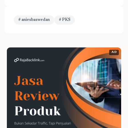
# aniesbaswedan
# PKS
AD