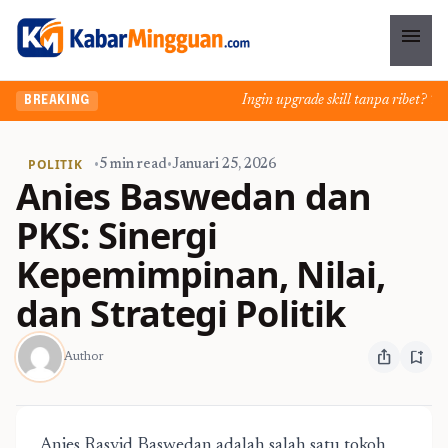
menu
Ingin upgrade skill tanpa ribet? Temu
BREAKING
POLITIK
•
5 min read
•
Januari 25, 2026
Anies Baswedan dan
PKS: Sinergi
Kepemimpinan, Nilai,
dan Strategi Politik
ios_share
bookmark_add
Author
Anies Rasyid Baswedan adalah salah satu tokoh