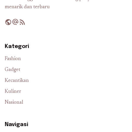
menarik dan terbaru
public
alternate_email
rss_feed
Kategori
Fashion
Gadget
Kecantikan
Kuliner
Nasional
Navigasi