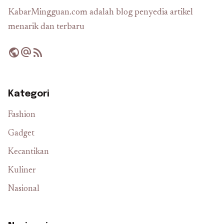
KabarMingguan.com adalah blog penyedia artikel
menarik dan terbaru
public
alternate_email
rss_feed
Kategori
Fashion
Gadget
Kecantikan
Kuliner
Nasional