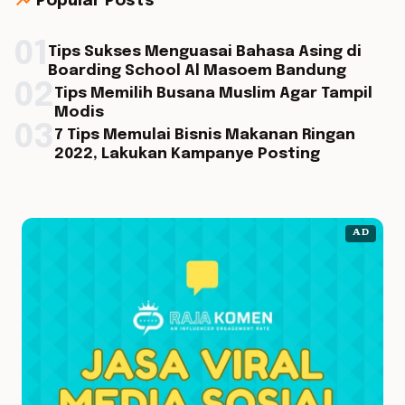
trending_up
Popular Posts
01
Tips Sukses Menguasai Bahasa Asing di
Boarding School Al Masoem Bandung
02
Tips Memilih Busana Muslim Agar Tampil
Modis
03
7 Tips Memulai Bisnis Makanan Ringan
2022, Lakukan Kampanye Posting
AD