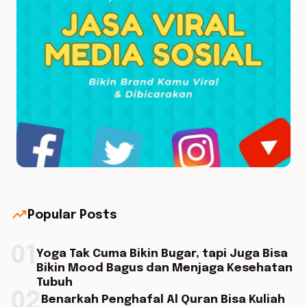
trending_up
Popular Posts
01
Yoga Tak Cuma Bikin Bugar, tapi Juga Bisa
Bikin Mood Bagus dan Menjaga Kesehatan
Tubuh
02
Benarkah Penghafal Al Quran Bisa Kuliah