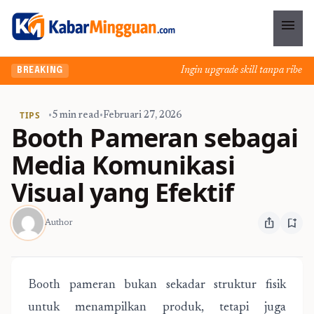
menu
Ingin upgrade skill tanpa ribet? Te
BREAKING
TIPS
•
5 min read
•
Februari 27, 2026
Booth Pameran sebagai
Media Komunikasi
Visual yang Efektif
ios_share
bookmark_add
Author
Booth pameran bukan sekadar struktur fisik
untuk menampilkan produk, tetapi juga