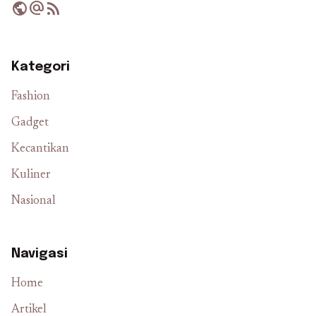
public
alternate_email
rss_feed
Kategori
Fashion
Gadget
Kecantikan
Kuliner
Nasional
Navigasi
Home
Artikel