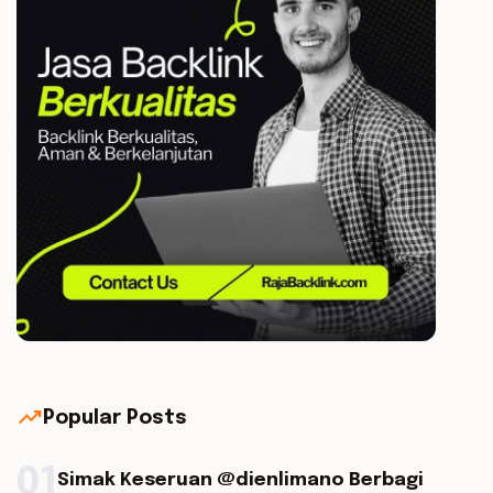
trending_up
Popular Posts
01
Simak Keseruan @dienlimano Berbagi