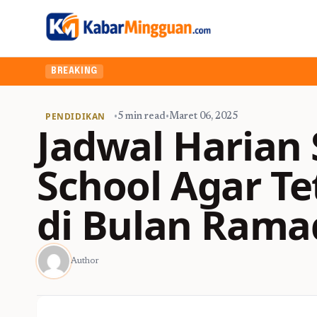
BREAKING
PENDIDIKAN
•
5 min read
•
Maret 06, 2025
Jadwal Harian
School Agar T
di Bulan Ram
Author