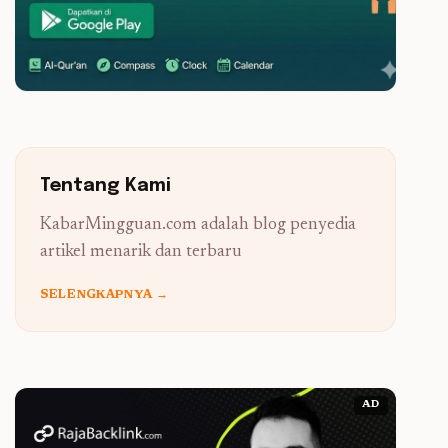
Tentang Kami
KabarMingguan.com adalah blog penyedia
artikel menarik dan terbaru
SELENGKAPNYA →
AD