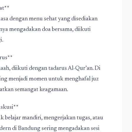
hat**
uasa dengan menu sehat yang disediakan
anya mengadakan doa bersama, diikuti
i.
arus**
ah, diikuti dengan tadarus Al-Qur’an. Di
ering menjadi momen untuk menghafal juz
katkan semangat keagamaan.
Diskusi**
elajar mandiri, mengerjakan tugas, atau
dern di Bandung sering mengadakan sesi