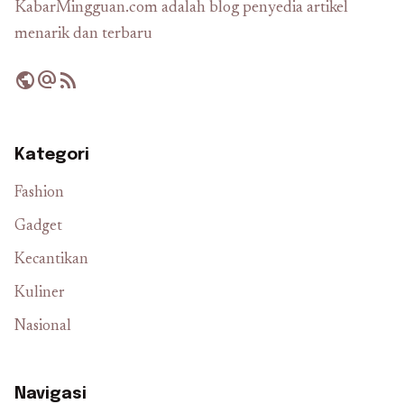
KabarMingguan.com adalah blog penyedia artikel
menarik dan terbaru
public
alternate_email
rss_feed
Kategori
Fashion
Gadget
Kecantikan
Kuliner
Nasional
Navigasi