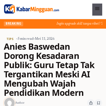
menu
Ingin upgrade skill tanpa ribet? Temuk
BREAKING
TIPS
•
5 min read
•
Mei 11, 2026
Anies Baswedan
Dorong Kesadaran
Publik: Guru Tetap Tak
Tergantikan Meski AI
Mengubah Wajah
Pendidikan Modern
ios_share
bookmark_add
Author