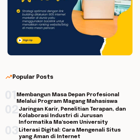
trending_up
Popular Posts
01
Membangun Masa Depan Profesional
Melalui Program Magang Mahasiswa
02
Jaringan Karir, Penelitian Terapan, dan
Kolaborasi Industri di Jurusan
Informatika Ma'soem University
03
Literasi Digital: Cara Mengenali Situs
yang Aman di Internet