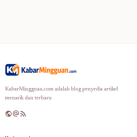
KabarMingguan.com adalah blog penyedia artikel
menarik dan terbaru
public
alternate_email
rss_feed