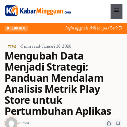
menu
Ingin upgrade skill tanpa ribet? Temukan
BREAKING
TIPS
•
5 min read
•
Januari 18, 2026
Mengubah Data
Menjadi Strategi:
Panduan Mendalam
Analisis Metrik Play
Store untuk
Pertumbuhan Aplikas
ios_share
bookmark_add
Author