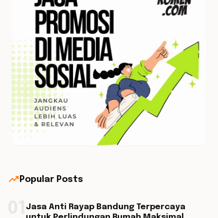
trending_up
Popular Posts
01
Jasa Anti Rayap Bandung Terpercaya
untuk Perlindungan Rumah Maksimal