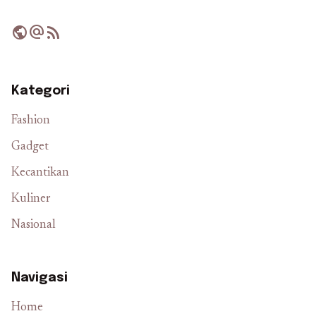
public
alternate_email
rss_feed
Kategori
Fashion
Gadget
Kecantikan
Kuliner
Nasional
Navigasi
Home