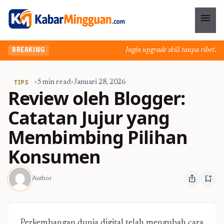
menu
Ingin upgrade skill tanpa ribet? Tem
BREAKING
TIPS
•
5 min read
•
Januari 28, 2026
Review oleh Blogger:
Catatan Jujur yang
Membimbing Pilihan
Konsumen
ios_share
bookmark_add
Author
Perkembangan dunia digital telah mengubah cara