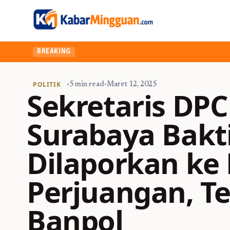
BREAKING
POLITIK
•
5 min read
•
Maret 12, 2025
Sekretaris DPC
Surabaya Bakt
Dilaporkan ke
Perjuangan, Te
Banpol