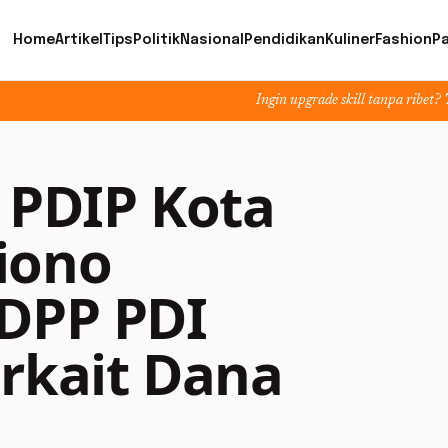
Home
Artikel
Tips
Politik
Nasional
Pendidikan
Kuliner
Fashion
Pa
Ingin upgrade skill tanpa ribet? Temukan 
 PDIP Kota
iono
 DPP PDI
rkait Dana