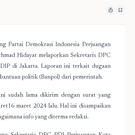
ios_share
bookmark_add
g Partai Demokrasi Indonesia Perjuangan
chmad Hidayat melaporkan Sekretaris DPC
IP di Jakarta. Laporan ini terkait dugaan
ntuan politik (Banpol) dari pemerintah.
ni sudah lama dikirim dengan surat yang
et16 maret 2024 lalu. Hal ini disampaikan
gaimana info yang diterma redaksi.