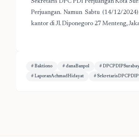
Sekretaris DPC PDI Perjuangan Kota Su
Perjuangan. Namun Sabtu (14/12/2024) 
kantor di Jl. Diponegoro 27 Menteng, Jaka
# Baktiono
# danaBanpol
# DPCPDIPSuraba
# LaporanAchmadHidayat
# SekretarisDPCPDIP