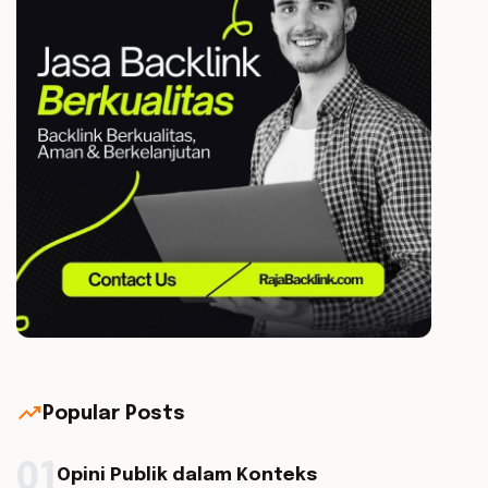
trending_up
Popular Posts
01
Opini Publik dalam Konteks