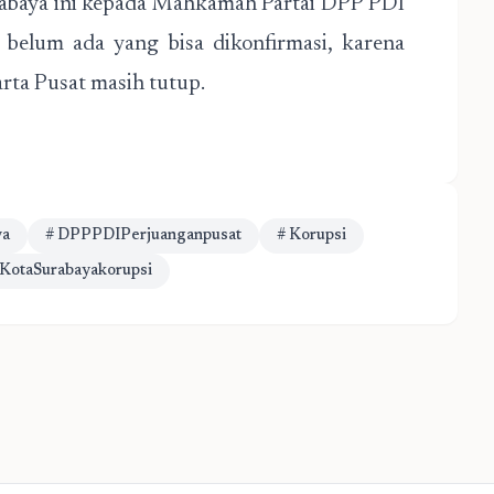
rabaya ini kepada Mahkamah Partai DPP PDI
belum ada yang bisa dikonfirmasi, karena
rta Pusat masih tutup.
ya
# DPPPDIPerjuanganpusat
# Korupsi
KotaSurabayakorupsi