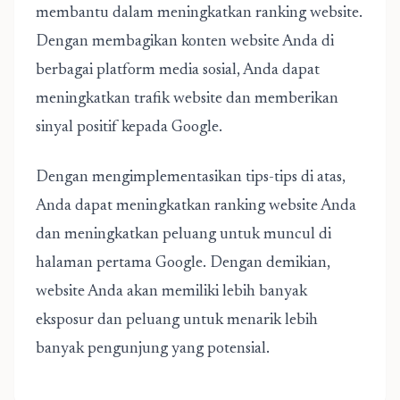
membantu dalam meningkatkan ranking website.
Dengan membagikan konten website Anda di
berbagai platform media sosial, Anda dapat
meningkatkan trafik website dan memberikan
sinyal positif kepada Google.
Dengan mengimplementasikan tips-tips di atas,
Anda dapat meningkatkan ranking website Anda
dan meningkatkan peluang untuk muncul di
halaman pertama Google. Dengan demikian,
website Anda akan memiliki lebih banyak
eksposur dan peluang untuk menarik lebih
banyak pengunjung yang potensial.