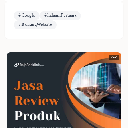
# Google
# halamnPertama
# RankingWebsite
AD