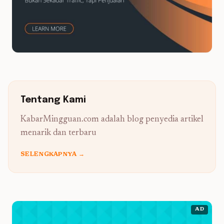
Tentang Kami
KabarMingguan.com adalah blog penyedia artikel
menarik dan terbaru
SELENGKAPNYA →
AD