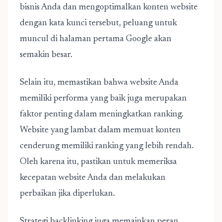
bisnis Anda dan mengoptimalkan konten website
dengan kata kunci tersebut, peluang untuk
muncul di halaman pertama Google akan
semakin besar.
Selain itu, memastikan bahwa website Anda
memiliki performa yang baik juga merupakan
faktor penting dalam meningkatkan ranking.
Website yang lambat dalam memuat konten
cenderung memiliki ranking yang lebih rendah.
Oleh karena itu, pastikan untuk memeriksa
kecepatan website Anda dan melakukan
perbaikan jika diperlukan.
Strategi backlinking juga memainkan peran