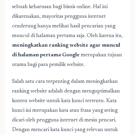
sebuah keharusan bagi bisnis online. Hal ini
dikarenakan, mayoritas pengguna internet
cenderung hanya melihat hasil pencarian yang
muncul di halaman pertama saja. Oleh karena itu,
meningkatkan ranking website agar muncul
di halaman pertama Google
merupakan tujuan
utama bagi para pemilik website.
Salah satu cara terpenting dalam meningkatkan
ranking website adalah dengan mengoptimalkan
konten website untuk kata kunci tertentu. Kata
kunci ini merupakan kata atau frasa yang sering
dicari oleh pengguna internet di mesin pencari.
Dengan mencari kata kunci yang relevan untuk