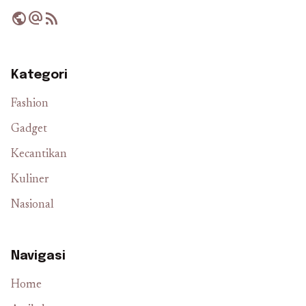
public
alternate_email
rss_feed
Kategori
Fashion
Gadget
Kecantikan
Kuliner
Nasional
Navigasi
Home