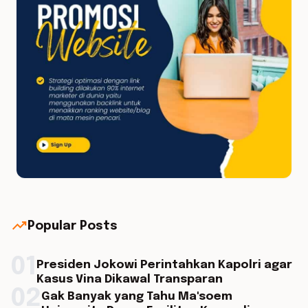
trending_up
Popular Posts
01
Presiden Jokowi Perintahkan Kapolri agar
Kasus Vina Dikawal Transparan
02
Gak Banyak yang Tahu Ma'soem