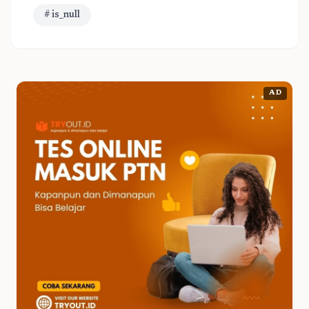
# is_null
AD