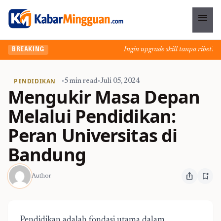
menu
Ingin upgrade skill tanpa ribet? Tem
BREAKING
PENDIDIKAN
•
5 min read
•
Juli 05, 2024
Mengukir Masa Depan
Melalui Pendidikan:
Peran Universitas di
Bandung
ios_share
bookmark_add
Author
Pendidikan adalah fondasi utama dalam