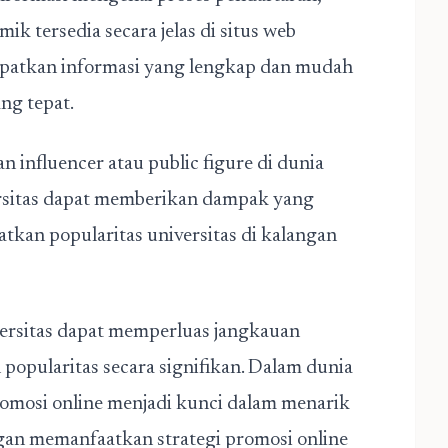
ik tersedia secara jelas di situs web
apatkan informasi yang lengkap dan mudah
ng tepat.
n influencer atau public figure di dunia
sitas dapat memberikan dampak yang
kan popularitas universitas di kalangan
versitas dapat memperluas jangkauan
opularitas secara signifikan. Dalam dunia
romosi online menjadi kunci dalam menarik
gan memanfaatkan strategi promosi online