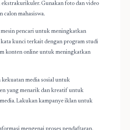
n ekstrakurikuler. Gunakan foto dan video
an calon mahasiswa.
 mesin pencari untuk meningkatkan
an kata kunci terkait dengan program studi
alam konten online untuk meningkatkan
 kekuatan media sosial untuk
en yang menarik dan kreatif untuk
al media. Lakukan kampanye iklan untuk
 informasi mengenai proses pendaftaran,