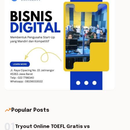
trending_up
Popular Posts
01
Tryout Online TOEFL Gratis vs