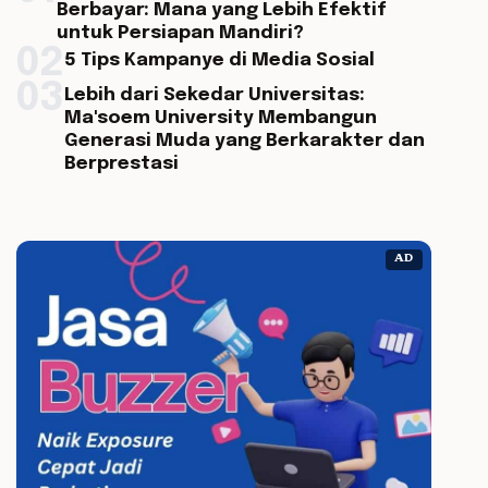
Berbayar: Mana yang Lebih Efektif
untuk Persiapan Mandiri?
02
5 Tips Kampanye di Media Sosial
03
Lebih dari Sekedar Universitas:
Ma'soem University Membangun
Generasi Muda yang Berkarakter dan
Berprestasi
AD