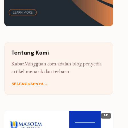
Tentang Kami
KabarMingguan.com adalah blog penyedia
artikel menarik dan terbaru
SELENGKAPNYA →
AD