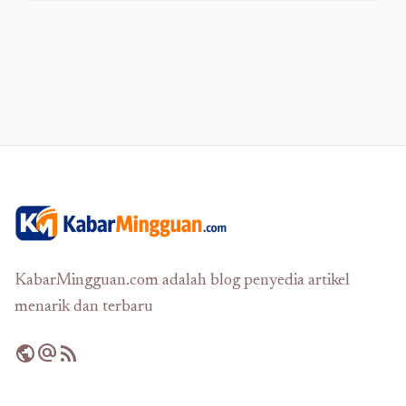
KabarMingguan.com adalah blog penyedia artikel
menarik dan terbaru
public
alternate_email
rss_feed