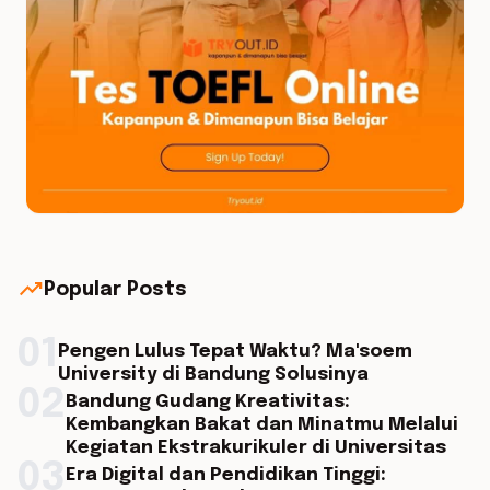
trending_up
Popular Posts
01
Pengen Lulus Tepat Waktu? Ma'soem
University di Bandung Solusinya
02
Bandung Gudang Kreativitas:
Kembangkan Bakat dan Minatmu Melalui
Kegiatan Ekstrakurikuler di Universitas
03
Era Digital dan Pendidikan Tinggi: