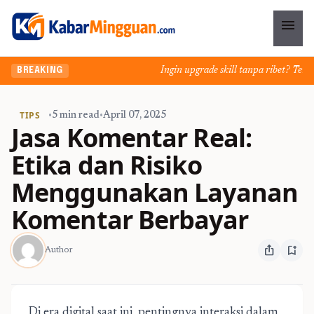
menu
Ingin upgrade skill tanpa ribet? Temuka
BREAKING
TIPS
•
5 min read
•
April 07, 2025
Jasa Komentar Real:
Etika dan Risiko
Menggunakan Layanan
Komentar Berbayar
ios_share
bookmark_add
Author
Di era digital saat ini, pentingnya interaksi dalam