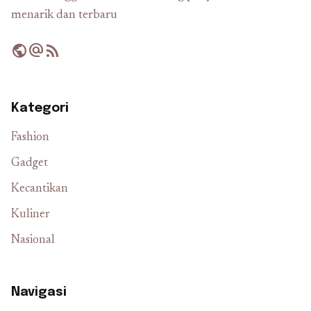
menarik dan terbaru
public
alternate_email
rss_feed
Kategori
Fashion
Gadget
Kecantikan
Kuliner
Nasional
Navigasi