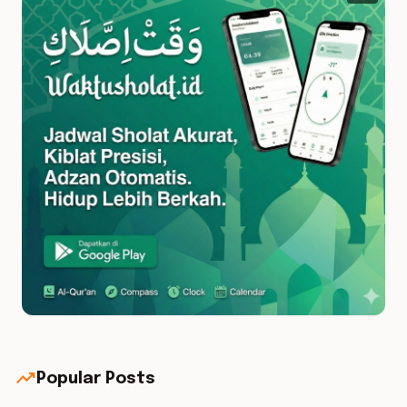
trending_up
Popular Posts