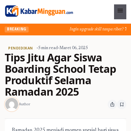
menu
Ingin upgrade skill tanpa ribet? Temuka
BREAKING
PENDIDIKAN
•
5 min read
•
Maret 06, 2025
Tips Jitu Agar Siswa
Boarding School Tetap
Produktif Selama
Ramadan 2025
ios_share
bookmark_add
Author
Ramadan 2025 menjadi momen spesial bagi siswa